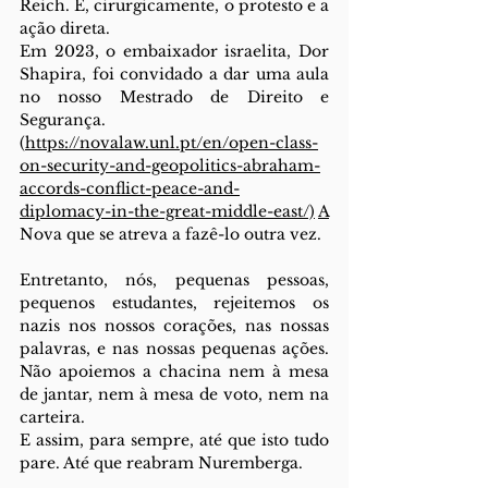
Reich. E, cirurgicamente, o protesto e a 
ação direta.
Em 2023, o embaixador israelita, Dor 
Shapira, foi convidado a dar uma aula 
no nosso Mestrado de Direito e 
Segurança. 
(
https://novalaw.unl.pt/en/open-class-
on-security-and-geopolitics-abraham-
accords-conflict-peace-and-
diplomacy-in-the-great-middle-east/)
A
Nova que se atreva a fazê-lo outra vez.
Entretanto, nós, pequenas pessoas, 
pequenos estudantes, rejeitemos os 
nazis nos nossos corações, nas nossas 
palavras, e nas nossas pequenas ações. 
Não apoiemos a chacina nem à mesa 
de jantar, nem à mesa de voto, nem na 
carteira.
E assim, para sempre, até que isto tudo 
pare. Até que reabram Nuremberga.