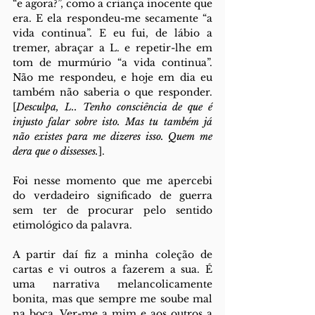
“e agora?”, como a criança inocente que 
era. E ela respondeu-me secamente “a 
vida continua”. E eu fui, de lábio a 
tremer, abraçar a L. e repetir-lhe em 
tom de murmúrio “a vida continua”. 
Não me respondeu, e hoje em dia eu 
também não saberia o que responder. 
[
Desculpa, L.. Tenho consciência de que é 
injusto falar sobre isto. Mas tu também já 
não existes para me dizeres isso. Quem me 
dera que o dissesses.
]. 
Foi nesse momento que me apercebi 
do verdadeiro significado de guerra 
sem ter de procurar pelo sentido 
etimológico da palavra. 
A partir daí fiz a minha coleção de 
cartas e vi outros a fazerem a sua. É 
uma narrativa melancolicamente 
bonita, mas que sempre me soube mal 
na boca. Ver-me a mim e aos outros a 