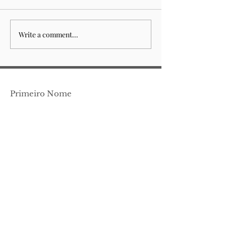
A flor
Write a comment...
Sempre esteve para
acabar
Primeiro Nome
Apelido
Email