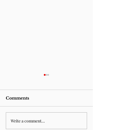
Comments
Write a comment...
Sempre esteve para
Fountain of 
acabar
(n.14)