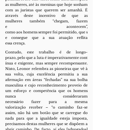
as mulheres, até às meninas que hoje sonham 
com as juristas que querem ser amanhã. É 
através deste incentivo de que as 
mulheres também “chegam, fazem 
e acontecem”, 
como aos homens sempre foi permitido, que s
e consegue que a sua atuação reflita 
essa crença.
Contudo, este trabalho é de longo-
prazo, pelo que a luta é imperativamente cont
ínua e exigente, mas sempre recompensante. 
Nisto, Leonor relembra as pioneiras que vê à 
sua volta, cuja excelência permitiu a sua 
afirmação em áreas “fechadas” na sua bolha 
masculina e cujo reconhecimento proveio de 
um esforço e competência que os homens 
nunca consideraram 
necessário fazer para a mesma 
valorização receber – “o caminho faz-se 
assim, não há um botão que se carregue do 
nada para que a igualdade esteja imposta, 
precisamos destas mulheres que se dispõem a 
abrir caminho. De facto, aí eles [advogados] 