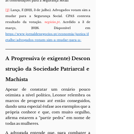
as contribuições para a Segurança Social
[2]
 Lança, F.(2021, 3 de julho). Advogados votam sim a 
mudar para a Segurança Social. CPAS contesta 
resultado da votação. 
negócios.pt
. Acedido a 3 de 
março, 2026. Disponível em 
https://www.jornaldenegocios.pt/economia/justica/d
etalhe/advogados-votam-sim-a-mudar-para-a-
A Progressiva (e exigente) Descon
strução da Sociedade Patriarcal e 
Machista
Apesar de constatar um cenário pouco 
otimista a nível político, Leonor relembra os 
marcos de progresso até então conseguidos, 
dando uma especial ênfase aos exemplos que a 
própria conhece e que, com muito orgulho, 
afirma estarem a “partir pedra” em nome de 
todas as mulheres.
A advogada entende que, para combater a 