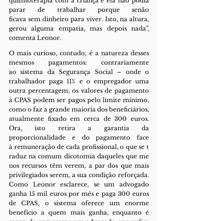
quimioterapia com a criança e ela não podia 
parar de trabalhar porque senão 
ficava sem dinheiro para viver. Isto, na altura, 
gerou alguma empatia, mas depois nada”, 
comenta Leonor.
O mais curioso, contudo, é a natureza desses 
mesmos pagamentos: contrariamente 
ao sistema da Segurança Social – onde o 
trabalhador paga 11% e o empregador uma 
outra percentagem; os valores de pagamento 
à CPAS podem ser pagos pelo limite mínimo, 
como o faz a grande maioria dos beneficiários, 
atualmente fixado em cerca de 300 euros. 
Ora, isto retira a garantia da 
proporcionalidade e do pagamento face 
à remuneração de cada profissional, o que se t
raduz na comum dicotomia daqueles que me
nos recursos têm verem, a par dos que mais 
privilegiados serem, a sua condição reforçada. 
Como Leonor esclarece, se um advogado 
ganha 15 mil euros por mês e paga 300 euros 
de CPAS, o sistema oferece um enorme 
benefício a quem mais ganha, enquanto é 