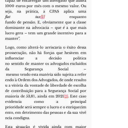
capaz de encarregar um advogado que aufira 
1000 euros por mês com o mesmo valor. Ou 
seja, na prática, a CPAS aplica uma 
flat tax
[1]
 enquanto 
fundo de pensão. E, obviamente que a classe 
dominante na advocacia – que é a que mais 
lucro gera – tem um grande incentivo para a 
manter”.
Logo, como alterá-lo arriscaria o êxito dessa 
prossecução, não há forças que hesitem em 
influenciar a decisão política 
no sentido de manter os advogados excluídos 
da Segurança Social –
 mesmo tendo esta matéria sido sujeita a refer
endo à Ordem dos Advogados, de onde resulto
u a vitória da vontade de liberdade de escolha 
de contribuição para a Segurança Social por 
maioria de 53,8%, ainda em 2021
[2]
. Este caso 
evidencia como a principal 
prioridade será sempre o lucro e o enriquecim
ento, em detrimento das pessoas e da sua vivê
ncia condigna.
Esta situação é vivida ainda com maior 