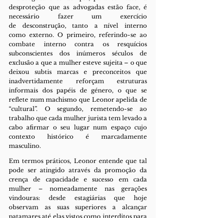
desproteção que as advogadas estão face, é 
necessário fazer um exercício 
de desconstrução, tanto a nível interno 
como externo. O primeiro, referindo-se ao 
combate interno contra os resquícios 
subconscientes dos inúmeros séculos de 
exclusão a que a mulher esteve sujeita – o que 
deixou subtis marcas e preconceitos que 
inadvertidamente reforçam estruturas 
informais dos papéis de género, o que se 
reflete num machismo que Leonor apelida de 
“cultural”. O segundo, remetendo-se ao 
trabalho que cada mulher jurista tem levado a 
cabo afirmar o seu lugar num espaço cujo 
contexto histórico é marcadamente 
masculino.
Em termos práticos, Leonor entende que tal 
pode ser atingido através da promoção da 
crença de capacidade e sucesso em cada 
mulher – nomeadamente nas gerações 
vindouras: desde estagiárias que hoje 
observam as suas superiores a alcançar 
patamares até elas vistos como interditos para 