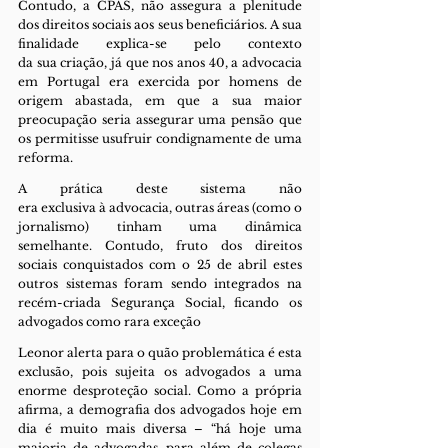
Contudo, a CPAS, não assegura a plenitude 
dos direitos sociais aos seus beneficiários. A sua 
finalidade explica-se pelo contexto 
da sua criação, já que nos anos 40, a advocacia 
em Portugal era exercida por homens de 
origem abastada, em que a sua maior 
preocupação seria assegurar uma pensão que 
os permitisse usufruir condignamente de uma 
reforma.
A prática deste sistema não 
era exclusiva à advocacia, outras áreas (como o 
jornalismo) tinham uma dinâmica 
semelhante. Contudo, fruto dos direitos 
sociais conquistados com o 25 de abril estes 
outros sistemas foram sendo integrados na 
recém-criada Segurança Social, ficando os 
advogados como rara exceção
Leonor alerta para o quão problemática é esta 
exclusão, pois sujeita os advogados a uma 
enorme desproteção social. Como a própria 
afirma, a demografia dos advogados hoje em 
dia é muito mais diversa – “há hoje uma 
maioria de advogadas, para além de colegas 