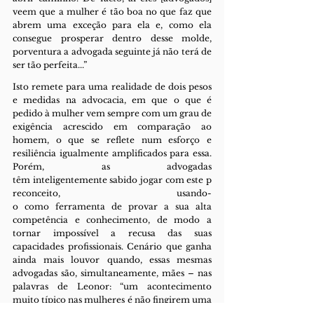
veem que a mulher é tão boa no que faz que 
abrem uma exceção para ela e, como ela 
consegue prosperar dentro desse molde, 
porventura a advogada seguinte já não terá de 
ser tão perfeita...”
Isto remete para uma realidade de dois pesos 
e medidas na advocacia, em que o que é 
pedido à mulher vem sempre com um grau de 
exigência acrescido em comparação ao 
homem, o que se reflete num esforço e 
resiliência igualmente amplificados para essa. 
Porém, as advogadas 
têm inteligentemente sabido jogar com este p
reconceito, usando-
o como ferramenta de provar a sua alta 
competência e conhecimento, de modo a 
tornar impossível a recusa das suas 
capacidades profissionais. Cenário que ganha 
ainda mais louvor quando, essas mesmas 
advogadas são, simultaneamente, mães – nas 
palavras de Leonor: “um acontecimento 
muito típico nas mulheres é não fingirem uma 
coisa que não são (designadamente, homens) e 