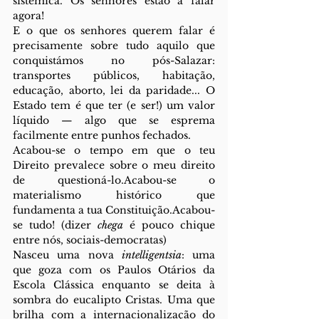
sistémica. Os senhores estão a falar 
agora!
E o que os senhores querem falar é 
precisamente sobre tudo aquilo que 
conquistámos no pós-Salazar: 
transportes públicos, habitação, 
educação, aborto, lei da paridade... O 
Estado tem é que ter (e ser!) um valor 
líquido — algo que se esprema 
facilmente entre punhos fechados.
Acabou-se o tempo em que o teu 
Direito prevalece sobre o meu direito 
de questioná-lo.Acabou-se o 
materialismo histórico que 
fundamenta a tua Constituição.Acabou-
se tudo! (dizer 
chega
 é pouco chique 
entre nós, sociais-democratas)
Nasceu uma nova 
intelligentsia
: uma 
que goza com os Paulos Otários da 
Escola Clássica enquanto se deita à 
sombra do eucalipto Cristas. Uma que 
brilha com a internacionalização do 