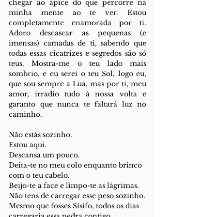
chegar ao ápice do que percorre na 
minha mente ao te ver. Estou 
completamente enamorada por ti. 
Adoro descascar as pequenas (e 
imensas) camadas de ti, sabendo que 
todas essas cicatrizes e segredos são só 
teus. Mostra-me o teu lado mais 
sombrio, e eu serei o teu Sol, logo eu, 
que sou sempre a Lua, mas por ti, meu 
amor, irradio tudo à nossa volta e 
garanto que nunca te faltará luz no 
caminho.
Não estás sozinho.
Estou aqui.
Descansa um pouco.
Deita-te no meu colo enquanto brinco 
com o teu cabelo.
Beijo-te a face e limpo-te as lágrimas.
Não tens de carregar esse peso sozinho.
Mesmo que fosses Sísifo, todos os dias 
carregaria essa pedra contigo.