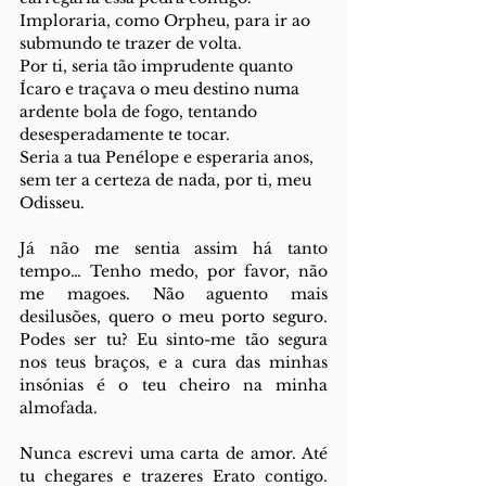
Imploraria, como Orpheu, para ir ao 
submundo te trazer de volta.
Por ti, seria tão imprudente quanto 
Ícaro e traçava o meu destino numa 
ardente bola de fogo, tentando 
desesperadamente te tocar.
Seria a tua Penélope e esperaria anos, 
sem ter a certeza de nada, por ti, meu 
Odisseu.
Já não me sentia assim há tanto 
tempo… Tenho medo, por favor, não 
me magoes. Não aguento mais 
desilusões, quero o meu porto seguro. 
Podes ser tu? Eu sinto-me tão segura 
nos teus braços, e a cura das minhas 
insónias é o teu cheiro na minha 
almofada.
Nunca escrevi uma carta de amor. Até 
tu chegares e trazeres Erato contigo. 