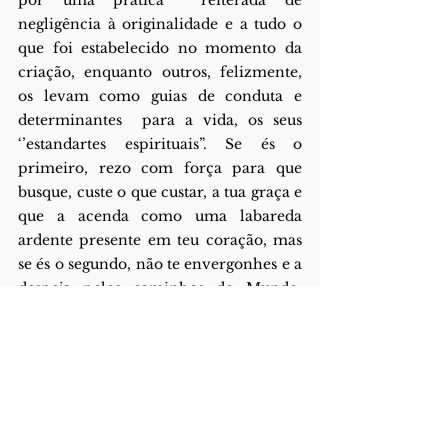
por uma prática  reiterada de 
negligência à originalidade e a tudo o 
que foi estabelecido no momento da  
criação, enquanto outros, felizmente, 
os levam como guias de conduta e 
determinantes  para a vida, os seus 
‘’estandartes espirituais”. Se és o 
primeiro, rezo com força para que 
busque, custe o que custar, a tua graça e 
que a acenda como uma labareda 
ardente presente em teu coração, mas 
se és o segundo, não te envergonhes e a 
despeja pelos caminhos do Mundo, 
transmita-a àqueles que a 
desconhecem ou que a perderam, faz 
bom uso do teu gregarismo natural e 
vai ajudar os outros. O teu rasto 
também se pode concretizar na 
espiritualidade dos outros como um 