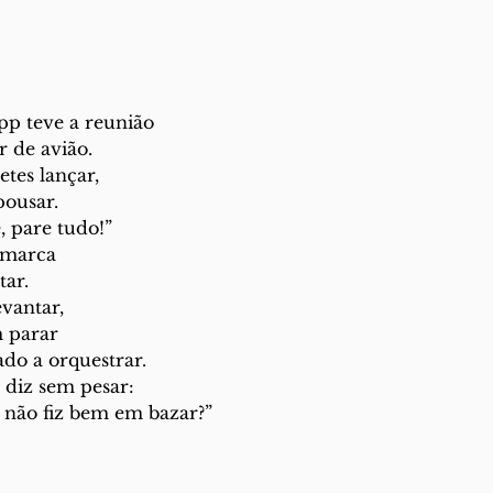
pp teve a reunião
r de avião.
etes lançar,
pousar.
 pare tudo!”
 marca
tar.
evantar,
 parar
do a orquestrar.
 diz sem pesar:
u não fiz bem em bazar?”