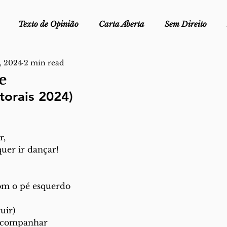
Texto de Opinião
Carta Aberta
Sem Direito
, 2024
2 min read
Ofélia - Clube de Leitura
Edições Físicas
Melopei
e
torais 2024)
ei
Trocado por miúdos
Dicionário
Fora do Cart
r,
stiça
quer ir dançar!
om o pé esquerdo
uir) 
acompanhar