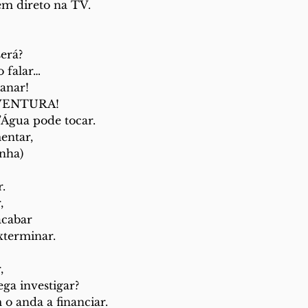
em direto na TV.
será?
o falar…
anar!
VENTURA!
’Água pode tocar.
entar,
inha)
.
,
acabar
xterminar.
,
ga investigar?
 o anda a financiar.