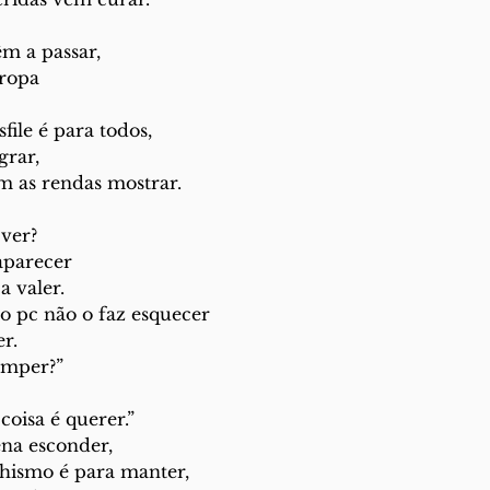
m a passar,
ropa
sfile é para todos,
grar,
m as rendas mostrar.
ver?
aparecer
a valer. 
o pc não o faz esquecer
r.
omper?”
coisa é querer.”
ena esconder,
hismo é para manter,