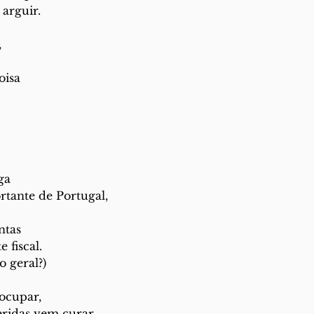
arguir.
,
oisa
ga
tante de Portugal,
ntas
e fiscal.
o geral?)
ocupar,
eridas vem curar.