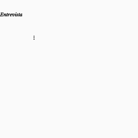
Entrevista
as
Lembro-me que...
az
Direito ao Ponto