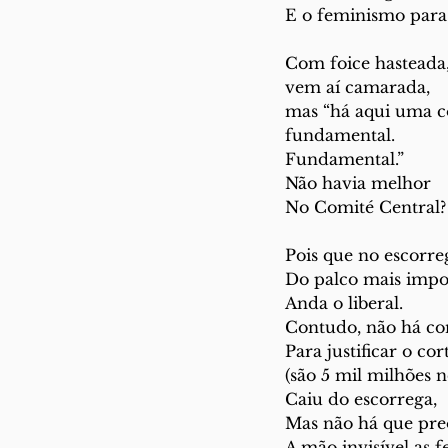
E o feminismo para 
Com foice hasteada
vem aí camarada,
mas “há aqui uma c
fundamental.
Fundamental.”
Não havia melhor
No Comité Central?
Pois que no escorre
Do palco mais impor
Anda o liberal.
Contudo, não há co
Para justificar o cort
(são 5 mil milhões n
Caiu do escorrega,
Mas não há que pre
A mão invisível as f