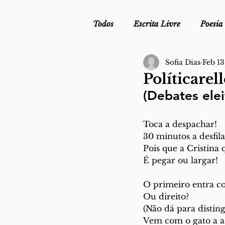
Todos
Escrita Livre
Poesia
Sofia Dias
Feb 13
Mergulho Profilático - Podcast
Políticarell
(Debates elei
Mais Uma da Nova Escola da L
Toca a despachar!
30 minutos a desfila
Crónica
Sob Segredo de Ju
Pois que a Cristina 
É pegar ou largar!
O primeiro entra c
Ou direito?
(Não dá para disting
Vem com o gato a 