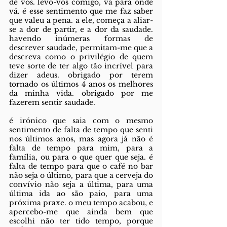
de vós. levo-vos comigo, vá para onde 
vá. é esse sentimento que me faz saber 
que valeu a pena. a ele, começa a aliar-
se a dor de partir, e a dor da saudade. 
havendo inúmeras formas de 
descrever saudade, permitam-me que a 
descreva como o privilégio de quem 
teve sorte de ter algo tão incrível para 
dizer adeus. obrigado por terem 
tornado os últimos 4 anos os melhores 
da minha vida. obrigado por me 
fazerem sentir saudade.
é irónico que saia com o mesmo 
sentimento de falta de tempo que senti 
nos últimos anos, mas agora já não é 
falta de tempo para mim, para a 
família, ou para o que quer que seja. é 
falta de tempo para que o café no bar 
não seja o último, para que a cerveja do 
convívio não seja a última, para uma 
última ida ao são paio, para uma 
próxima praxe. o meu tempo acabou, e 
apercebo-me que ainda bem que 
escolhi não ter tido tempo, porque 