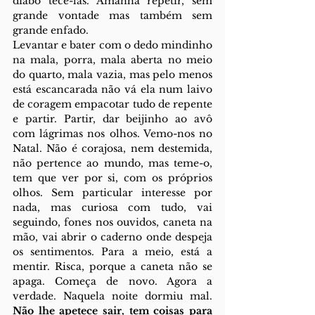
diabo tecê-las. Amanhã repetir, sem 
grande vontade mas também sem 
grande enfado. 
Levantar e bater com o dedo mindinho 
na mala, porra, mala aberta no meio 
do quarto, mala vazia, mas pelo menos 
está escancarada não vá ela num laivo 
de coragem empacotar tudo de repente 
e partir. Partir, dar beijinho ao avô 
com lágrimas nos olhos. Vemo-nos no 
Natal. Não é corajosa, nem destemida, 
não pertence ao mundo, mas teme-o, 
tem que ver por si, com os próprios 
olhos. Sem particular interesse por 
nada, mas curiosa com tudo, vai 
seguindo, fones nos ouvidos, caneta na 
mão, vai abrir o caderno onde despeja 
os sentimentos. Para a meio, está a 
mentir. Risca, porque a caneta não se 
apaga. Começa de novo. Agora a 
verdade. Naquela noite dormiu mal. 
Não lhe apetece sair, tem coisas para 