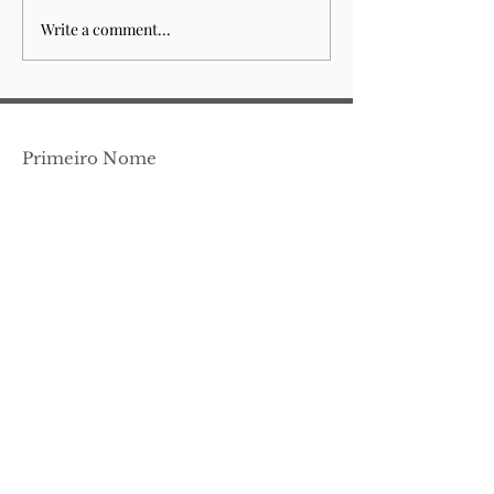
Write a comment...
Sempre esteve para
Fountain of 
acabar
(n.14)
Primeiro Nome
Apelido
Email