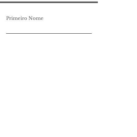
Primeiro Nome
Apelido
Email
Deixa-nos uma mensagem, fala
connosco!
Mensagem...