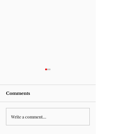
Comments
Write a comment...
Sempre esteve para
Fountain of 
acabar
(n.14)