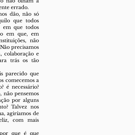
do não olham a 
ente errado. 
ilo que todos 
 em que todos 
o em que, em 
tituições, não 
Não precisamos 
 colaboração e 
a trás os tão 
os comecemos a 
 é necessário? 
, não pensemos 
ção por alguns 
o? Talvez nos 
, agiríamos de 
liz, com mais 