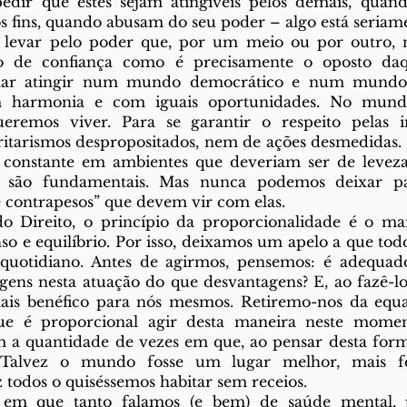
edir que estes sejam atingíveis pelos demais, quan
os fins, quando abusam do seu poder – algo está seriam
o de confiança como é precisamente o oposto daqu
nar atingir num mundo democrático e num mundo
 harmonia e com iguais oportunidades. No mund
ueremos viver. Para se garantir o respeito pelas ins
ritarismos despropositados, nem de ações desmedidas. 
onstante em ambientes que deveriam ser de leveza,
as são fundamentais. Mas nunca podemos deixar par
e contrapesos” que devem vir com elas.
o e equilíbrio. Por isso, deixamos um apelo a que tod
 quotidiano. Antes de agirmos, pensemos: é adequado?
gens nesta atuação do que desvantagens? E, ao fazê-lo
is benéfico para nós mesmos. Retiremo-nos da equa
e é proporcional agir desta maneira neste moment
a quantidade de vezes em que, ao pensar desta forma
 Talvez o mundo fosse um lugar melhor, mais fe
todos o quiséssemos habitar sem receios.