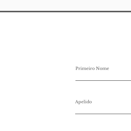
descoladas, livres, — Senhor
Jorge, era uma dose de
Lampreia para levar. e eu a
querer
Primeiro Nome
Apelido