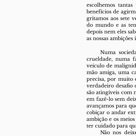
escolhemos tantas 
benefícios de agirmo
gritamos aos sete v
do mundo e as tent
depois nem eles sab
as nossas ambições i
	Numa sociedade que já aspira a tanto mal, num mundo que já transborda de 
crueldade, numa f
veículo de maligni
mão amiga, uma car
precisa, por muito 
verdadeiro desafio 
são atingíveis com 
em fazê-lo sem dei
avançamos para que 
cobiçar o andar ext
ambição e os meios 
ter cuidado para qu
	Não nos deixemos enganar pelo que vemos os grandes líderes a fazer, não nos 