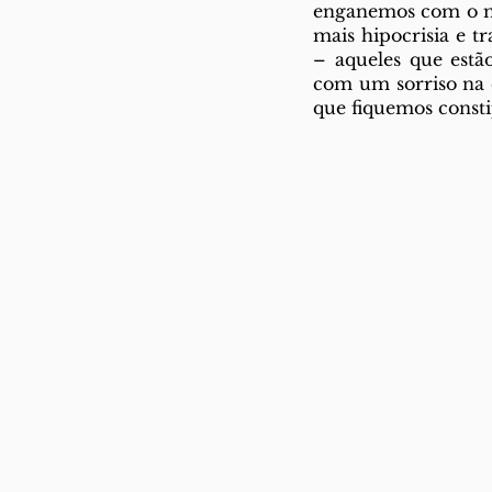
enganemos com o mo
mais hipocrisia e t
– aqueles que estã
com um sorriso na 
que fiquemos const