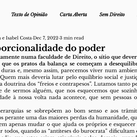
Texto de Opinião
Carta Aberta
Sem Direito
 e Isabel Costa
Dec 7, 2022
3 min read
Ofélia - Clube de Leitura
Edições Físicas
Melopei
porcionalidade do poder
tamente numa faculdade de Direito, o sítio que dever
ei
 que os pratos da balança se começam a desequilibr
Trocado por miúdos
Dicionário
Fora do Cart
ão duras e, mesmo assim, parecemos viver num ambient
Quem mais deveria lutar pelo equilíbrio social e justi
a doutrina dos “freios e contrapesos”. Lutamos tanto pe
stiça
ce de sermos alguém, que nos esquecemos que sozinh
ade à nossa volta nada acontece, que sem pessoas 
mos perante uma das maiores perdas da humanidade, qua
m apenas mudar o que ajuda os próprios e esquecer
ar todos, quando as “antíteses do burocrata” dificultam 