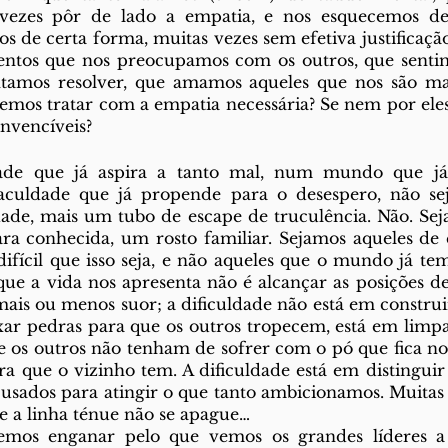
vezes pôr de lado a empatia, e nos esquecemos de 
s de certa forma, muitas vezes sem efetiva justificação
entos que nos preocupamos com os outros, que sentimo
amos resolver, que amamos aqueles que nos são mai
emos tratar com a empatia necessária? Se nem por ele
nvencíveis? 
aculdade que já propende para o desespero, não se
dade, mais um tubo de escape de truculência. Não. Sej
a conhecida, um rosto familiar. Sejamos aqueles d
difícil que isso seja, e não aqueles que o mundo já te
que a vida nos apresenta não é alcançar as posições de 
mais ou menos suor; a dificuldade não está em construir
xar pedras para que os outros tropecem, está em limpa
os outros não tenham de sofrer com o pó que fica no 
ra que o vizinho tem. A dificuldade está em distinguir 
usados para atingir o que tanto ambicionamos. Muitas 
e a linha ténue não se apague…