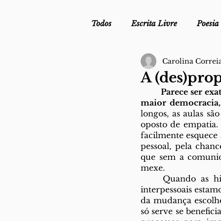
Todos
Escrita Livre
Poesia
Carolina Correia
Mergulho Profilático - Podcast
A (des)pro
Parece ser exa
Mais Uma da Nova Escola da L
maior democracia,
longos, as aulas s
oposto de empatia. 
facilmente esquece 
Crónica
Sob Segredo de Ju
pessoal, pela chan
que sem a comunid
mexe. 
	Quando as hierarquias se sobrepõem ao bom senso e aos trâmites das relações 
interpessoais esta
da mudança escolhe
só serve se benefici