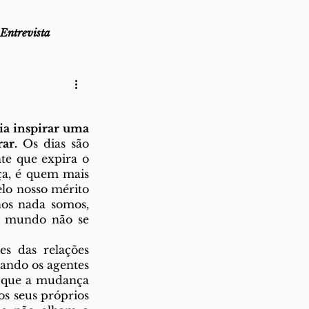
Entrevista
as
Lembro-me que...
ia inspirar uma 
ar.
az
 Os dias são 
Direito ao Ponto
e que expira o 
ça, é quem mais 
lo nosso mérito 
os nada somos, 
o mundo não se 
ndo os agentes 
 que a mudança 
os seus próprios 