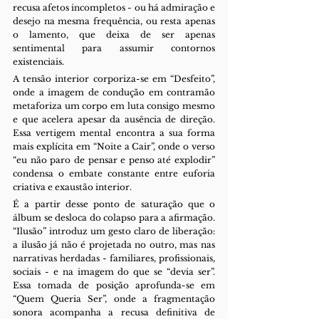
recusa afetos incompletos - ou há admiração e 
desejo na mesma frequência, ou resta apenas 
o lamento, que deixa de ser apenas 
sentimental para assumir contornos 
existenciais.
A tensão interior corporiza-se em “Desfeito”, 
onde a imagem de condução em contramão 
metaforiza um corpo em luta consigo mesmo 
e que acelera apesar da ausência de direção. 
Essa vertigem mental encontra a sua forma 
mais explícita em “Noite a Cair”, onde o verso 
“eu não paro de pensar e penso até explodir” 
condensa o embate constante entre euforia 
criativa e exaustão interior.
É a partir desse ponto de saturação que o 
álbum se desloca do colapso para a afirmação. 
“Ilusão” introduz um gesto claro de liberação: 
a ilusão já não é projetada no outro, mas nas 
narrativas herdadas - familiares, profissionais, 
sociais - e na imagem do que se “devia ser”. 
Essa tomada de posição aprofunda-se em 
“Quem Queria Ser”, onde a fragmentação 
sonora acompanha a recusa definitiva de 