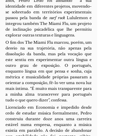
anos, Pedro Ledo foi afinando  a sua 
identidade em diferentes projetos, movendo-
se sobretudo em territórios experimentais: 
passou pela banda de 
surf rock 
Lululemon e 
integrou também The Miami Flu, um projeto 
de inclinação psicadélica que lhe permitiu 
explorar outras texturas e linguagens.
O fim dos The Miami Flu marcou, porém, um 
desvio na sua trajetória, não apenas pela 
dissolução da banda, mas pela vocação que 
este sentiu em experimentar outra língua e 
outro grau de exposição. O português, 
enquanto língua em que pensa e sonha, cuja 
métrica e musicalidade próprias passaram a 
orientar a composição, fê-lo ver uma nova luz 
mais íntima. “É muito mais transparente para 
a minha alma transcrever para português 
tudo o que quero dizer”, confessa.
Licenciado em Economia e impedido desde 
cedo de estudar música formalmente, Pedro 
construiu durante doze anos uma carreira 
estável numa empresa, enquanto a música 
existia em paralelo. A decisão de abandonar 