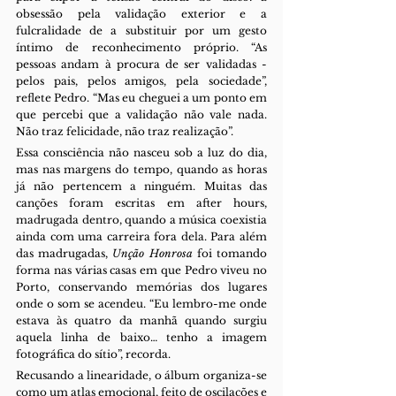
obsessão pela validação exterior e a 
fulcralidade de a substituir por um gesto 
íntimo de reconhecimento próprio. “As 
pessoas andam à procura de ser validadas - 
pelos pais, pelos amigos, pela sociedade”, 
reflete Pedro. “Mas eu cheguei a um ponto em 
que percebi que a validação não vale nada. 
Não traz felicidade, não traz realização”.
Essa consciência não nasceu sob a luz do dia, 
mas nas margens do tempo, quando as horas 
já não pertencem a ninguém. Muitas das 
canções foram escritas em after hours, 
madrugada dentro, quando a música coexistia 
ainda com uma carreira fora dela. Para além 
das madrugadas, 
Unção Honrosa 
foi tomando 
forma nas várias casas em que Pedro viveu no 
Porto, conservando memórias dos lugares 
onde o som se acendeu. “Eu lembro-me onde 
estava às quatro da manhã quando surgiu 
aquela linha de baixo… tenho a imagem 
fotográfica do sítio”, recorda.
Recusando a linearidade, o álbum organiza-se 
como um atlas emocional, feito de oscilações e 