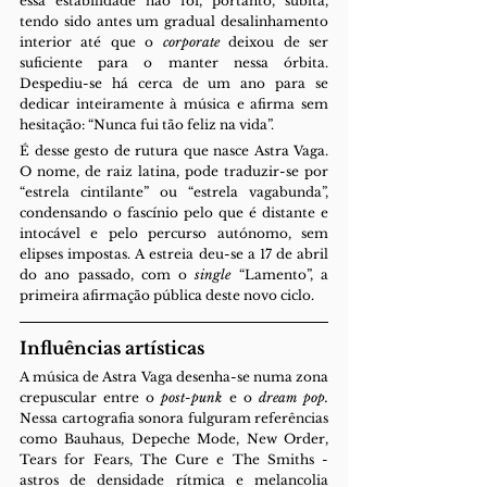
essa estabilidade não foi, portanto, súbita, 
tendo sido antes um gradual desalinhamento 
interior até que o 
corporate 
deixou de ser 
suficiente para o manter nessa órbita. 
Despediu-se há cerca de um ano para se 
dedicar inteiramente à música e afirma sem 
hesitação: “Nunca fui tão feliz na vida”.
É desse gesto de rutura que nasce Astra Vaga. 
O nome, de raiz latina, pode traduzir-se por 
“estrela cintilante” ou “estrela vagabunda”, 
condensando o fascínio pelo que é distante e 
intocável e pelo percurso autónomo, sem 
elipses impostas. A estreia deu-se a 17 de abril 
do ano passado, com o 
single 
“Lamento”, a 
primeira afirmação pública deste novo ciclo.
Influências artísticas
A música de Astra Vaga desenha-se numa zona 
crepuscular entre o 
post-punk 
e o 
dream pop. 
Nessa cartografia sonora fulguram referências 
como Bauhaus, Depeche Mode, New Order, 
Tears for Fears, The Cure e The Smiths - 
astros de densidade rítmica e melancolia 