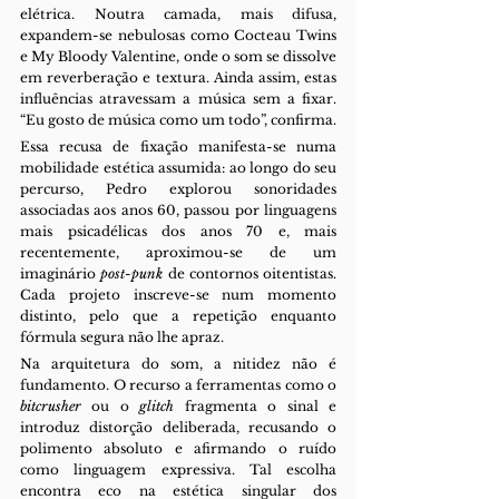
elétrica. Noutra camada, mais difusa, 
expandem-se nebulosas como Cocteau Twins 
e My Bloody Valentine, onde o som se dissolve 
em reverberação e textura. Ainda assim, estas 
influências atravessam a música sem a fixar. 
“Eu gosto de música como um todo”, confirma.
Essa recusa de fixação manifesta-se numa 
mobilidade estética assumida: ao longo do seu 
percurso, Pedro explorou sonoridades 
associadas aos anos 60, passou por linguagens 
mais psicadélicas dos anos 70 e, mais 
recentemente, aproximou-se de um 
imaginário 
post-punk 
de contornos oitentistas. 
Cada projeto inscreve-se num momento 
distinto, pelo que a repetição enquanto 
fórmula segura não lhe apraz.
Na arquitetura do som, a nitidez não é 
fundamento. O recurso a ferramentas como o 
bitcrusher 
ou o 
glitch 
fragmenta o sinal e 
introduz distorção deliberada, recusando o 
polimento absoluto e afirmando o ruído 
como linguagem expressiva. Tal escolha 
encontra eco na estética singular dos 