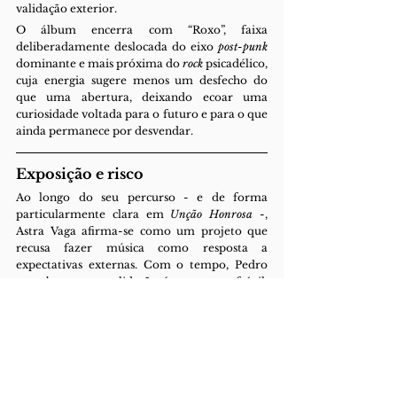
validação exterior.
O álbum encerra com “Roxo”, faixa 
deliberadamente deslocada do eixo 
post-punk 
dominante e mais próxima do 
rock 
psicadélico, 
cuja energia sugere menos um desfecho do 
que uma abertura, deixando ecoar uma 
curiosidade voltada para o futuro e para o que 
ainda permanece por desvendar.
Exposição e risco
Ao longo do seu percurso - e de forma 
particularmente clara em 
Unção Honrosa 
-, 
Astra Vaga afirma-se como um projeto que 
recusa fazer música como resposta a 
expectativas externas. Com o tempo, Pedro 
percebeu que a validação é um motor frágil, 
incapaz de sustentar um gesto criativo 
duradouro, identificando o erro de ter 
pensado a música pelo olhar dos outros no seu 
próprio passado.
A criação surge, deste modo, como 
necessidade de um espaço onde a identidade 