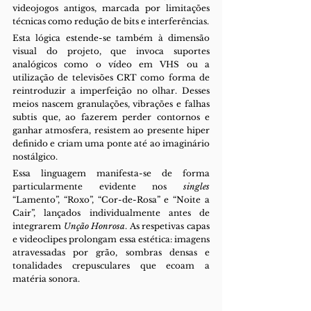
videojogos antigos, marcada por limitações 
técnicas como redução de bits e interferências.
Esta lógica estende-se também à dimensão 
visual do projeto, que invoca suportes 
analógicos como o vídeo em VHS ou a 
utilização de televisões CRT como forma de 
reintroduzir a imperfeição no olhar. Desses 
meios nascem granulações, vibrações e falhas 
subtis que, ao fazerem perder contornos e 
ganhar atmosfera, resistem ao presente hiper 
definido e criam uma ponte até ao imaginário 
nostálgico.
Essa linguagem manifesta-se de forma 
particularmente evidente nos 
singles 
“Lamento”, “Roxo”, “Cor-de-Rosa” e “Noite a 
Cair”, lançados individualmente antes de 
integrarem 
Unção Honrosa
. As respetivas capas 
e videoclipes prolongam essa estética: imagens 
atravessadas por grão, sombras densas e 
tonalidades crepusculares que ecoam a 
matéria sonora.