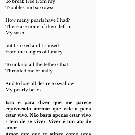
To break free from my 
Troubles and sorrows? 
How many pearls have I had?
There are none of them left in 
My stash;
but I stirred and I roused 
from the tangles of lunacy,
To unknot all the tethers that 
Throttled me brutally,
And to lose all desire to swallow 
My pearly beads. 
Isso é para dizer que me parece 
equivocado afirmar que vale a pena 
estar vivo. Não basta apenas estar vivo 
- tem de se viver. Viver é um ato de 
amor. 
Amor este que te atinge como uma 