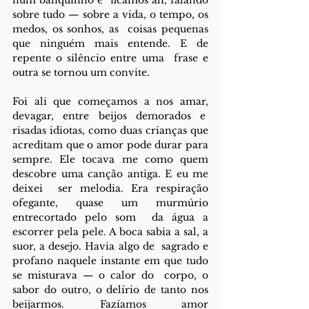
num banquinho e  ficamos ali, falando 
sobre tudo — sobre a vida, o tempo, os 
medos, os sonhos, as  coisas pequenas 
que ninguém mais entende. E de 
repente o silêncio entre uma  frase e 
outra se tornou um convite. 
Foi ali que começamos a nos amar, 
devagar, entre beijos demorados e  
risadas idiotas, como duas crianças que 
acreditam que o amor pode durar para 
sempre. Ele tocava me como quem 
descobre uma canção antiga. E eu me 
deixei  ser melodia. Era respiração 
ofegante, quase um murmúrio 
entrecortado pelo som  da água a 
escorrer pela pele. A boca sabia a sal, a 
suor, a desejo. Havia algo de  sagrado e 
profano naquele instante em que tudo 
se misturava — o calor do  corpo, o 
sabor do outro, o delírio de tanto nos 
beijarmos. Fazíamos amor 