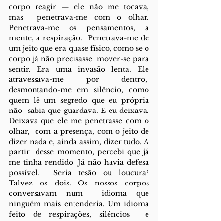
corpo reagir — ele não me tocava, 
mas  penetrava-me com o olhar. 
Penetrava-me os pensamentos, a 
mente, a respiração.  Penetrava-me de 
um jeito que era quase físico, como se o 
corpo já não precisasse  mover-se para 
sentir. Era uma invasão lenta. Ele 
atravessava-me por dentro,  
desmontando-me em silêncio, como 
quem lê um segredo que eu própria 
não  sabia que guardava. E eu deixava. 
Deixava que ele me penetrasse com o 
olhar,  com a presença, com o jeito de 
dizer nada e, ainda assim, dizer tudo. A 
partir  desse momento, percebi que já 
me tinha rendido. Já não havia defesa 
possível.  Seria tesão ou loucura? 
Talvez os dois. Os nossos corpos 
conversavam num  idioma que 
ninguém mais entenderia. Um idioma 
feito de respirações, silêncios  e 