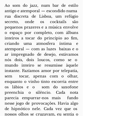
Ao som do jazz, num bar de estilo 
antigo e atemporal — escondido numa  
rua discreta de Lisboa, um refúgio 
secreto, onde os cocktails são 
pequenos prazeres e a música envolve 
o espaço por completo, com álbuns 
inteiros a tocar do princípio ao fim, 
criando uma atmosfera íntima e 
atemporal — com as luzes  baixas e o 
ar impregnado de desejo, estávamos 
nós dois, dois loucos, como se o  
mundo inteiro se resumisse àquele 
instante. Fazíamos amor por telepatia, 
sem  tocar, apenas com o olhar, 
enquanto o vinho tinto escorria entre 
os lábios e o  som do saxofone 
preenchia o silêncio. Cada nota 
parecia empurrar-nos mais  fundo 
nesse jogo de provocações. Havia algo 
de hipnótico nele. Cada vez que os  
nossos olhos se cruzavam, eu sentia o 