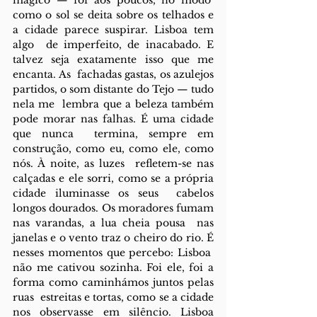
mágico — foi aos poucos, no modo  
como o sol se deita sobre os telhados e 
a cidade parece suspirar. Lisboa tem 
algo  de imperfeito, de inacabado. E 
talvez seja exatamente isso que me 
encanta. As  fachadas gastas, os azulejos 
partidos, o som distante do Tejo — tudo 
nela me  lembra que a beleza também 
pode morar nas falhas. É uma cidade 
que nunca  termina, sempre em 
construção, como eu, como ele, como 
nós. À noite, as luzes  refletem-se nas 
calçadas e ele sorri, como se a própria 
cidade iluminasse os seus  cabelos 
longos dourados. Os moradores fumam 
nas varandas, a lua cheia pousa  nas 
janelas e o vento traz o cheiro do rio. É 
nesses momentos que percebo: Lisboa  
não me cativou sozinha. Foi ele, foi a 
forma como caminhámos juntos pelas 
ruas  estreitas e tortas, como se a cidade 
nos observasse em silêncio. Lisboa 