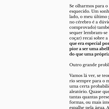
Se olharmos para o
esquecido. Um sonho
lado, o meu último 
no cérebro é a dúvi
comprovado) também
sequer lembram-se d
coçar) recai sobre 
que era especial po
pior a ser uma abe
do que uma própri
Outro grande probl
Vamos lá ver, se te
rio sempre para o m
uma certa probabili
aleatório. Quase q
tantas quantas pres
formas, ou mais int
espalhe pela água. A