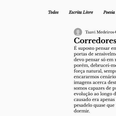
Todos
Escrita Livre
Poesia
Taavi Medeiros
Mergulho Profilático - Podcast
Corredore
É suposto pensar em
Mais Uma da Nova Escola da L
portas de sensivel
devo pensar só em 
porém, debrucei-me
força natural, semp
Crónica
Sob Segredo de Ju
encararmos cenários
imagens acerca dest
somos capazes de pr
evolução ao longo 
causado era apenas 
pesadelo quase que 
dormir. 