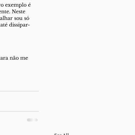
ro exemplo é 
nte. Neste 
alhar sou só 
té dissipar-
para não me 