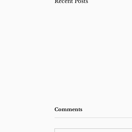
Recent Posts
Meio croquete para o
Comments
caminho
Ele tem a boca entre