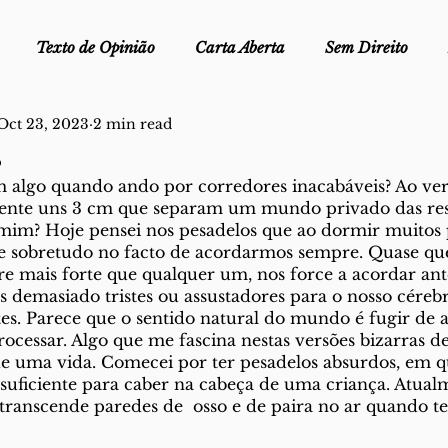
Texto de Opinião
Carta Aberta
Sem Direito
Oct 23, 2023
2 min read
Ofélia - Clube de Leitura
Edições Físicas
Melopei
s
 algo quando ando por corredores inacabáveis? Ao ver 
ei
mente uns 3 cm que separam um mundo privado das rest
Trocado por miúdos
Dicionário
Fora do Cart
mim? Hoje pensei nos pesadelos que ao dormir muitos 
 sobretudo no facto de acordarmos sempre. Quase qu
re mais forte que qualquer um, nos force a acordar ant
stiça
 demasiado tristes ou assustadores para o nosso cérebr
es. Parece que o sentido natural do mundo é fugir de 
ocessar. Algo que me fascina nestas versões bizarras de
de uma vida. Comecei por ter pesadelos absurdos, em 
suficiente para caber na cabeça de uma criança. Atua
transcende paredes de  osso e de paira no ar quando ten