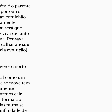
ém é o parente 
 por outro 
faz comichão 
icamente 
u será que 
 viva de tanto 
na. 
Pensava 
calhar até sou 
ela evolução) 
iverso morto
 tal como um 
ue se move tem 
tamente 
armos cair 
s formarão 
elas numa se 
infinidade de 