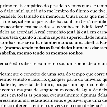
 primo mais simpático do pesadelo vemos que ele tamb
 é tão inútil que já não me lembro do último que tive,
pesadelo foi tatuado na memória. Outra coisa que me 
da de  se, sabendo que as abelhas sonham ( está cientif
 acordam exaltadas dos seus sonhos mais infelizes? O
eles ao acordar? A real comichão (está já está em carne
a incerteza quanto à minha suposta superioridade huma
r sonhar mas se calhar também sou só uma abelha. E se 
lha (mesmo tendo todas as faculdades humanas dadas p
a abelha, mesmo tendo os mesmos sonhos.
ema é não saber se eu mesmo sou um sonho de um un
oricamente o conceito de uma seta do tempo que corre
esmo sentido é ilusório, qualquer parte do universo q
dade de, nesse tal de futuro, ocupar um lugar comple
ue como uma gota de sangue num copo de água. Se deix
entes em todas as pessoas, eventualmente algumas dela
eressante ainda, estatisticamente, é possível que uma d
 única diferença entre o universo e o copo de água é a 