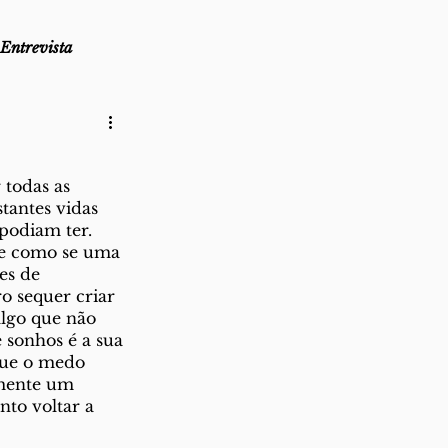
Entrevista
as
Lembro-me que...
todas as 
antes vidas 
az
Direito ao Ponto
podiam ter. 
e como se uma 
es de 
o sequer criar 
algo que não 
 sonhos é a sua 
que o medo 
lmente um 
to voltar a 