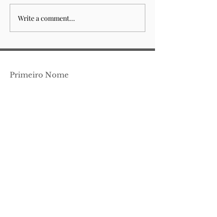
Write a comment...
Sempre esteve para
Fountain of 
acabar
(n.14)
Primeiro Nome
Apelido
Email