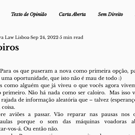
Texto de Opinião
Carta Aberta
Sem Direito
va Law Lisboa
Sep 24, 2022
5 min read
Ofélia - Clube de Leitura
Edições Físicas
Melopei
oiros
ei
Trocado por miúdos
Dicionário
Fora do Cart
Para os que puseram a nova como primeira opção, par
 uma oportunidade, que isto não é mau de todo :)
os como alguém que já viveu o que vocês agora vivem. 
stiça
primeiro. Não há nada como ser caloiro.  Mas isso vo
 rajada de informação aleatória que – talvez (esperanç
 coisa.
re aviões a passar. Vão reparar nas pausas nos di
 aulas porque o som das máquinas voadoras aba
tar-vos-á. Ou então não. 