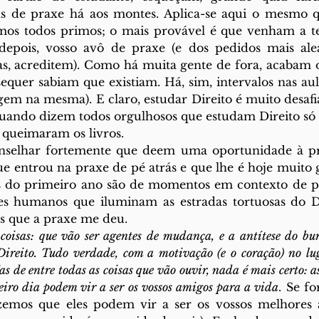
as de praxe há aos montes. Aplica-se aqui o mesmo qu
omos todos primos; o mais provável é que venham a t
epois, vosso avô de praxe (e dos pedidos mais alea
as, acreditem). Como há muita gente de fora, acabam 
equer sabiam que existiam. Há, sim, intervalos nas aula
gem na mesma). E claro, estudar Direito é muito desafi
ando dizem todos orgulhosos que estudam Direito só 
queimaram os livros. 
onselhar fortemente que deem uma oportunidade à p
e entrou na praxe de pé atrás e que lhe é hoje muito g
do primeiro ano são de momentos em contexto de pr
res humanos que iluminam as estradas tortuosas do Di
as que a praxe me deu. 
coisas: que vão ser agentes de mudança, e a antítese do bur
ireito. Tudo verdade, com a motivação (e o coração) no lug
s de entre todas as coisas que vão ouvir, nada é mais certo: as
eiro dia podem vir a ser os vossos amigos para a vida
. Se fo
izemos que eles podem vir a ser os vossos melhores 