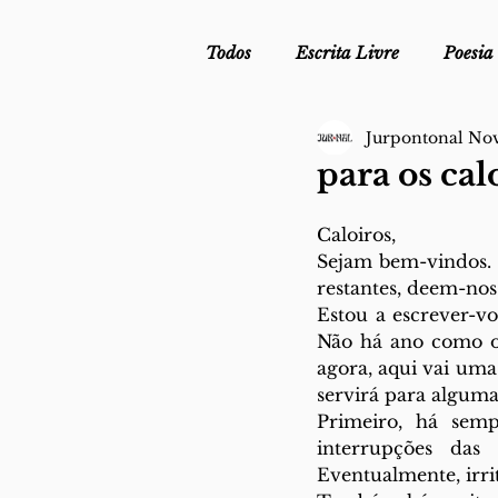
Todos
Escrita Livre
Poesia
Jurpontonal No
Mergulho Profilático - Podcast
para os cal
Mais Uma da Nova Escola da L
Caloiros,
Sejam bem-vindos. 
restantes, deem-nos
Estou a escrever-v
Crónica
Sob Segredo de Ju
Não há ano como o 
agora, aqui vai uma
servirá para alguma
Primeiro, há semp
interrupções das
Eventualmente, irri