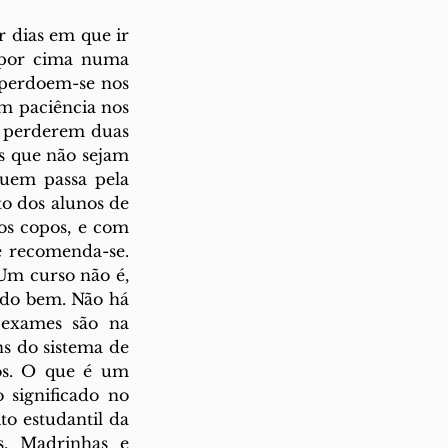
 dias em que ir 
 por cima numa 
perdoem-se nos 
m paciência nos 
 perderem duas 
 que não sejam 
uem passa pela 
to dos alunos de 
s copos, e com 
e recomenda-se. 
Um curso não é, 
udo bem. Não há 
exames são na 
 do sistema de 
os. O que é um 
significado no 
o estudantil da 
. Madrinhas e 