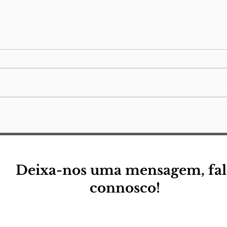
Ter
Quero morrer no mar
Deixa-nos uma mensagem, fal
connosco!