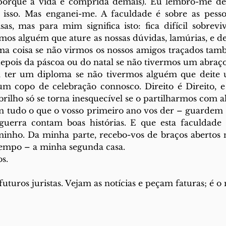
(porque a vida é comprida demais). Eu lembro-me de
sso. Mas enganei-me. A faculdade é sobre as pessoa
isas, mas para mim significa isto: fica difícil sobrevi
mos alguém que ature as nossas dúvidas, lamúrias, e des
a coisa se não virmos os nossos amigos traçados tamb
depois da páscoa ou do natal se não tivermos um abraço 
a ter um diploma se não tivermos alguém que deite 
um copo de celebração connosco. Direito é Direito, e
 brilho só se torna inesquecível se o partilharmos com 
em tudo o que o vosso primeiro ano vos der – guardem
uerra contam boas histórias. E que esta faculdade 
minho. Da minha parte, recebo-vos de braços abertos n
tempo – a minha segunda casa.
s. 
futuros juristas. Vejam as notícias e peçam faturas; é o