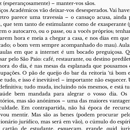
ez (esperançosamente) – manter-vos sãos.  
iços Académicos vão deixar-vos desesperados. Vai haver
tro parece uma travessia – o cansaço acusa, ainda
, que tem tanto de estimulante como de exasperante (
m o autocarro, ou o passe, ou a vocês próprios; tenha
rem hora e meia a chegar a casa, e nos dias em que
cado; o bom vem sempre acompanhado do mau). Aulas
o aulas em que a internet é um bocado preguiçosa. Q
ar pelo São Paio: café, restaurante, ou destino predile
 hora do dia, é nas mesas da esplanada que pousamos o
cupações. O pão de queijo do bar da reitoria ‘tá bom 
e tudo, e isso é inevitável – importante não esquecer. 
definitiva; tudo muda, incluindo nós mesmos, e está t
úde bem mandada para alegrar o vosso dia. Os 
atórios, mas são anónimos – uma das maiores vantagens
culdade. Em contrapartida, não há época de recurs
vou mentir. Mas são as benes (podem procurar pelo 
ionário jurídico, mas será em vão), o cúmulo do espírit
 cartão de estudante, esqueçam, grande quid iuris