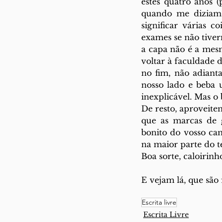
estes quatro anos 
quando me diziam i
significar várias co
exames se não tiver
a capa não é a mesm
voltar à faculdade 
no fim, não adiant
nosso lado e beba 
inexplicável. Mas o
De resto, aproveit
que as marcas de g
bonito do vosso ca
na maior parte do 
Boa sorte, caloirinho
E vejam lá, que são 
Escrita livre
Escrita Livre