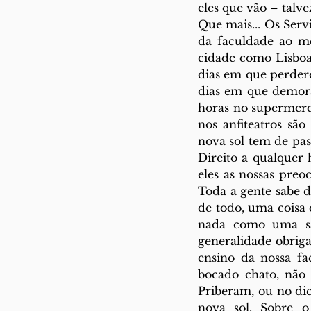
eles que vão – talv
Que mais... Os Serv
da faculdade ao me
cidade como Lisboa
dias em que perdere
dias em que demora
horas no supermer
nos anfiteatros sã
nova sol tem de pass
Direito a qualquer
eles as nossas preo
Toda a gente sabe d
de todo, uma coisa 
nada como uma sa
generalidade obrig
ensino da nossa fa
bocado chato, não 
Priberam, ou no dic
nova sol. Sobre o