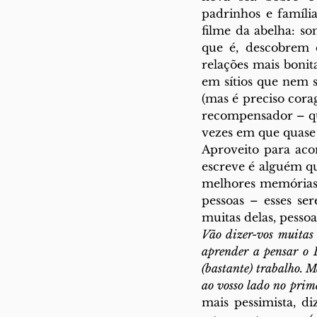
padrinhos e famíli
filme da abelha: s
que é, descobrem d
relações mais bonit
em sítios que nem s
(mas é preciso cora
recompensador – qu
vezes em que quase 
Aproveito para ac
escreve é alguém qu
melhores memórias 
pessoas – esses se
muitas delas, pesso
Vão dizer-vos muitas 
aprender a pensar o D
(bastante) trabalho. Ma
ao vosso lado no prim
mais pessimista, d