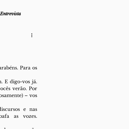
Entrevista
as
Lembro-me que...
az
Direito ao Ponto
abéns. Para os 
E digo-vos já. 
cês verão. Por 
osamente) – vos 
scursos e nas 
fa as vozes. 