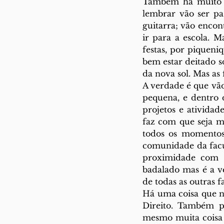
Também há muito v
lembrar vão ser pa
guitarra; vão encont
ir para a escola. M
festas, por piqueni
bem estar deitado s
da nova sol. Mas as 
A verdade é que vã
pequena, e dentro 
projetos e atividade
faz com que seja m
todos os momentos 
comunidade da facu
proximidade com o
badalado mas é a ve
de todas as outras f
Há uma coisa que nã
Direito. Também po
mesmo muita coisa 