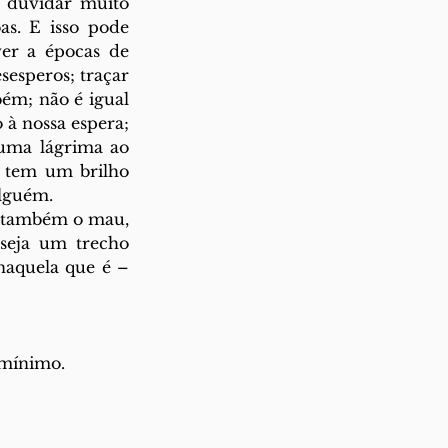
 duvidar muito 
s. E isso pode 
ver a épocas de 
esperos; traçar 
ém; não é igual 
à nossa espera; 
uma lágrima ao 
 tem um brilho 
alguém. 
 também o mau, 
seja um trecho 
aquela que é – 
 mínimo. 