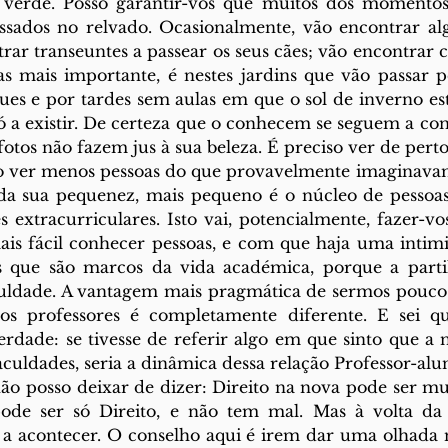
erde. Posso garantir-vos que muitos dos momentos 
ssados no relvado. Ocasionalmente, vão encontrar 
rar transeuntes a passear os seus cães; vão encontrar cr
as mais importante, é nestes jardins que vão passar pe
ques e por tardes sem aulas em que o sol de inverno est
ó a existir. De certeza que o conhecem se seguem a con
fotos não fazem jus à sua beleza. É preciso ver de perto
o ver menos pessoas do que provavelmente imaginavam.
da sua pequenez, mais pequeno é o núcleo de pessoas
s extracurriculares. Isto vai, potencialmente, fazer-vo
ais fácil conhecer pessoas, e com que haja uma intim
que são marcos da vida académica, porque a partilh
ldade. A vantagem mais pragmática de sermos poucos 
s professores é completamente diferente. E sei qu
rdade: se tivesse de referir algo em que sinto que a n
aculdades, seria a dinâmica dessa relação Professor-alun
o posso deixar de dizer: Direito na nova pode ser mu
de ser só Direito, e não tem mal. Mas à volta da l
a acontecer. O conselho aqui é irem dar uma olhada no