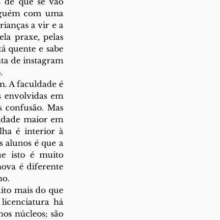
de que se vão 
alguém com uma 
ianças a vir e a 
la praxe, pelas 
á quente e sabe 
ta de instagram 
.
 A faculdade é 
 envolvidas em 
s confusão. Mas 
idade maior em 
a é interior à 
alunos é que a 
e isto é muito 
ova é diferente 
o. 
ito mais do que 
icenciatura há 
s núcleos; são 