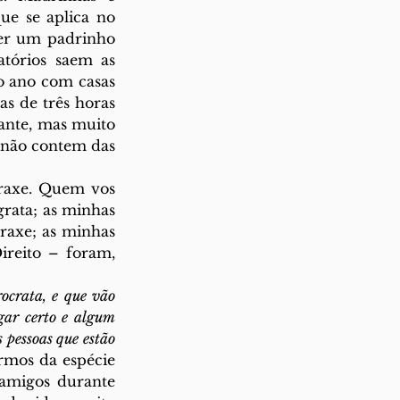
e se aplica no 
er um padrinho 
tórios saem as 
o ano com casas 
s de três horas 
ante, mas muito 
não contem das 
raxe. Quem vos 
rata; as minhas 
axe; as minhas 
reito – foram, 
ocrata, e que vão 
ar certo e algum 
 pessoas que estão 
rmos da espécie 
amigos durante 