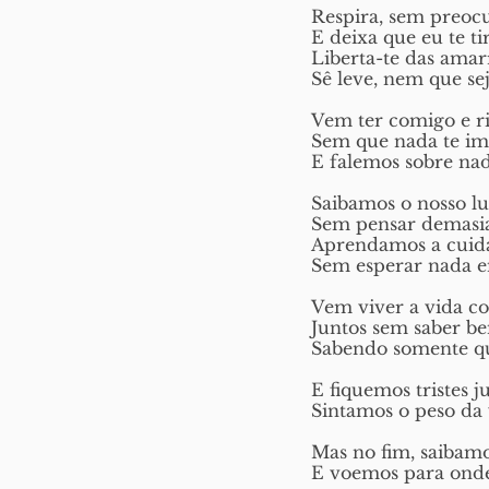
Respira, sem preoc
E deixa que eu te ti
Liberta-te das amar
Sê leve, nem que sej
Vem ter comigo e ri
Sem que nada te im
E falemos sobre nada
Saibamos o nosso lu
Sem pensar demasia
Aprendamos a cuid
Sem esperar nada em
Vem viver a vida c
Juntos sem saber b
Sabendo somente qu
E fiquemos tristes j
Sintamos o peso da v
Mas no fim, saibamo
E voemos para onde 