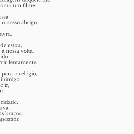
como um filme.
essa
 o nosso abrigo. 
avra. 
de estou,
à nossa volta.
ido
rir lentamente. 
para o relógio,
inimigo. 
 ir, 
r. 
cidade. 
uva,
us braços,
pestade. 