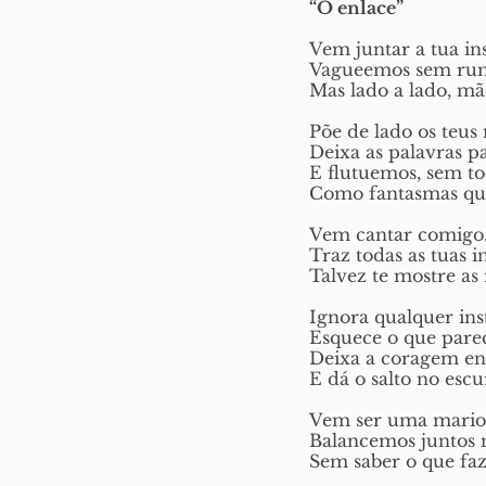
“O enlace”
Vem juntar a tua in
Vagueemos sem rum
Mas lado a lado, mã
Põe de lado os teus
Deixa as palavras p
E flutuemos, sem to
Como fantasmas que
Vem cantar comigo
Traz todas as tuas i
Talvez te mostre a
Ignora qualquer inst
Esquece o que parec
Deixa a coragem en
E dá o salto no escu
Vem ser uma marion
Balancemos juntos 
Sem saber o que faz