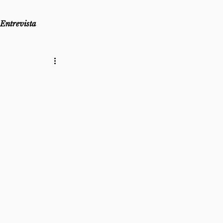
Entrevista
as
Lembro-me que...
az
Direito ao Ponto