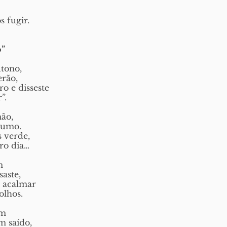
 fugir. 
o”
utono,
erão,
o e disseste
”.
ão,
rumo.
s verde,
ro dia…
m
saste,
 acalmar
olhos. 
im
m saído,