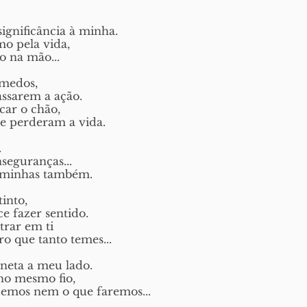
significância à minha.
o pela vida,
o na mão...
 medos,
assarem a ação.
car o chão,
 perderam a vida. 
.
nseguranças...
s minhas também.
into,
e fazer sentido. 
trar em ti
ro que tanto temes...
eta a meu lado.
no mesmo fio,
emos nem o que faremos...  