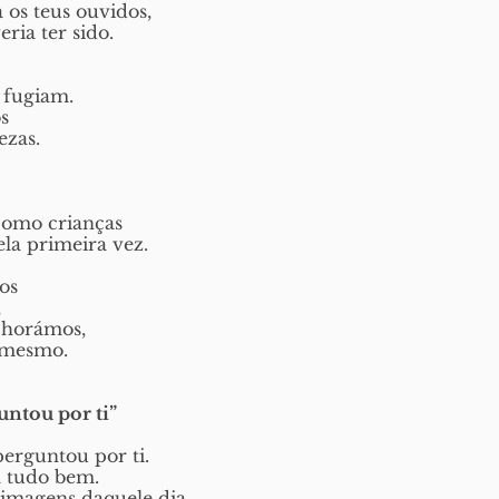
os teus ouvidos,
ia ter sido. 
 fugiam.
os
ezas. 
como crianças
la primeira vez.
os
,
chorámos,
 mesmo. 
ntou por ti”
erguntou por ti. 
a tudo bem.
imagens daquele dia