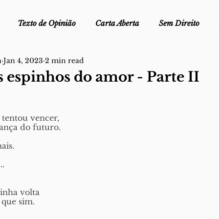
Texto de Opinião
Carta Aberta
Sem Direito
a
Jan 4, 2023
2 min read
Ofélia - Clube de Leitura
Edições Físicas
Melopei
 espinhos do amor - Parte II
ei
Trocado por miúdos
Dicionário
Fora do Cart
 
tentou vencer,
ança do futuro.
stiça
ais.
..
nha volta
que sim. 