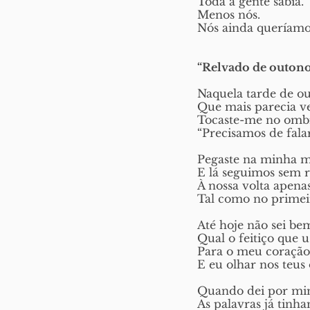
Toda a gente sabia.
Menos nós. 
Nós ainda queríamos
“Relvado de outon
Naquela tarde de o
Que mais parecia v
Tocaste-me no ombr
“Precisamos de falar
Pegaste na minha m
E lá seguimos sem 
À nossa volta apena
Tal como no primei
Até hoje não sei be
Qual o feitiço que u
Para o meu coração
E eu olhar nos teus 
Quando dei por m
As palavras já tinha