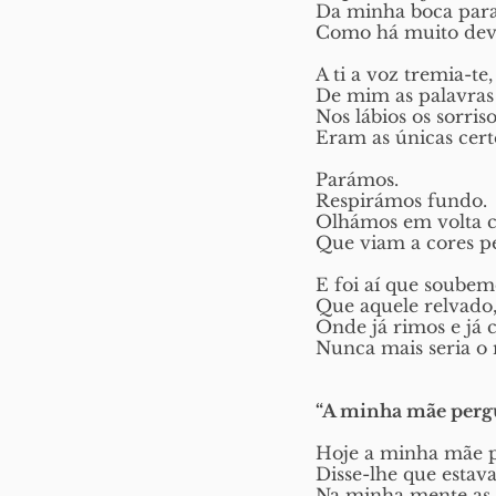
Da minha boca para 
Como há muito dever
A ti a voz tremia-te,
De mim as palavras
Nos lábios os sorris
Eram as únicas cert
Parámos. 
Respirámos fundo.
Olhámos em volta 
Que viam a cores pe
E foi aí que soubem
Que aquele relvado
Onde já rimos e já 
Nunca mais seria o
“A minha mãe pergu
Hoje a minha mãe p
Disse-lhe que estav
Na minha mente as 