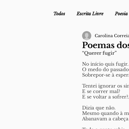
Todos
Escrita Livre
Poesia
Carolina Correi
Mergulho Profilático - Podcast
Poemas dos
“Querer fugir”
Mais Uma da Nova Escola da L
No início quis fugir.
O medo do passado 
Sobrepor-se à esper
Crónica
Sob Segredo de Ju
Tentei ignorar os sin
E se correr mal?
E se voltar a sofrer?.
Dizia que não.
Mesmo quando à mi
Abanavam a cabeça 