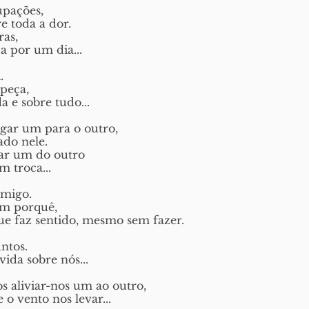
upações,
re toda a dor.
ras,
a por um dia...
.
peça,
 e sobre tudo...
gar um para o outro,
do nele.
ar um do outro 
 troca...
omigo.
em porquê,
e faz sentido, mesmo sem fazer. 
untos.
ida sobre nós... 
s aliviar-nos um ao outro,
o vento nos levar...