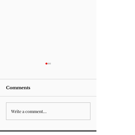
Comments
Write a comment...
Sempre esteve para
Fountain of 
acabar
(n.14)