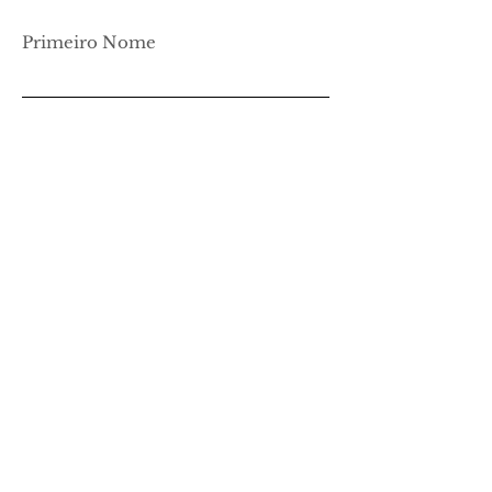
Primeiro Nome
Apelido
Email
Deixa-nos uma mensagem, fala
connosco!
Mensagem...