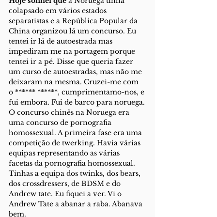
Hoje sonhei que
 a Noruega tinha 
colapsado em vários estados 
separatistas e a República Popular da 
China organizou lá um concurso. Eu 
tentei ir lá de autoestrada mas 
impediram me na portagem porque 
tentei ir a pé. Disse que queria fazer 
um curso de autoestradas, mas não me 
deixaram na mesma. Cruzei-me com 
o ****** ******, cumprimentamo-nos, e 
fui embora. Fui de barco para noruega.
O concurso chinês na Noruega era 
uma concurso de pornografia 
homossexual. A primeira fase era uma 
competição de twerking. Havia várias 
equipas representando as várias 
facetas da pornografia homossexual. 
Tinhas a equipa dos twinks, dos bears, 
dos crossdressers, de BDSM e do 
Andrew tate. Eu fiquei a ver. Vi o 
Andrew Tate a abanar a raba. Abanava 
bem.