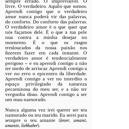
sempre errado. O imprevisível. O 
livre. O verdadeiro. Aquilo que somos. 
Aprendi contigo que o verdadeiro 
amor nunca poderá vir das palavras, 
do conforto. Do conforto das palavras. 
O verdadeiro amor é o que quer que 
nós façamos dele. É o que a tua pele 
nua contra a minha desejar no 
momento. É o que os rasgos 
tresloucados da nossa paixão nos 
fizerem fazer em cada instante. O 
verdadeiro amor é tendencialmente 
perigoso – e eu aprendi contigo a não 
ter medo de arriscar. Aprendi contigo a 
ver no erro o epicentro da liberdade. 
Aprendi contigo a ver no interdito o 
espaço privilegiado da natureza 
pecaminosa do meu ser, e a não ter 
vergonha disso. Aprendi contigo a ser 
um mau namorado. 
Nunca alguma vez irei querer ser teu 
namorado ou teu marido. Eu serei para 
sempre o teu amante (
lover
, 
amant
, 
amante
, 
liebhaber
). 