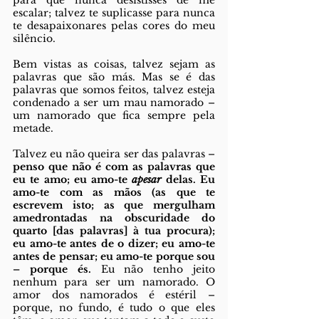
para que nunca desistisses de me 
escalar; talvez te suplicasse para nunca 
te desapaixonares pelas cores do meu 
silêncio.
Bem vistas as coisas, talvez sejam as 
palavras que são más. Mas se é das 
palavras que somos feitos, talvez esteja 
condenado a ser um mau namorado – 
um namorado que fica sempre pela 
metade. 
Talvez eu não queira ser das palavras – 
penso que não é com as palavras que 
eu te amo; eu amo-te 
apesar 
delas. Eu 
amo-te com as mãos (as que te 
escrevem isto; as que mergulham 
amedrontadas na obscuridade do 
quarto [das palavras] à tua procura); 
eu amo-te antes de o dizer; eu amo-te 
antes de pensar; eu amo-te porque sou 
– porque és.
 Eu não tenho jeito 
nenhum para ser um namorado. O 
amor dos namorados é estéril – 
porque, no fundo, é tudo o que eles 