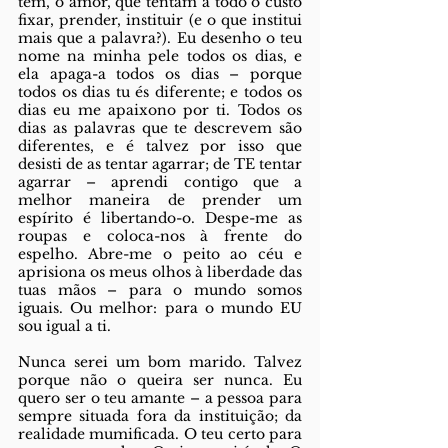
têm, o amor, que tentam a todo o custo 
fixar, prender, instituir (e o que institui 
mais que a palavra?). Eu desenho o teu 
nome na minha pele todos os dias, e 
ela apaga-a todos os dias – porque 
todos os dias tu és diferente; e todos os 
dias eu me apaixono por ti. Todos os 
dias as palavras que te descrevem são 
diferentes, e é talvez por isso que 
desisti de as tentar agarrar; de TE tentar 
agarrar – aprendi contigo que a 
melhor maneira de prender um 
espírito é libertando-o. Despe-me as 
roupas e coloca-nos à frente do 
espelho. Abre-me o peito ao céu e 
aprisiona os meus olhos à liberdade das 
tuas mãos – para o mundo somos 
iguais. Ou melhor: para o mundo EU 
sou igual a ti. 
Nunca serei um bom marido. Talvez 
porque não o queira ser nunca. Eu 
quero ser o teu amante – a pessoa para 
sempre situada fora da instituição; da 
realidade mumificada. O teu certo para 