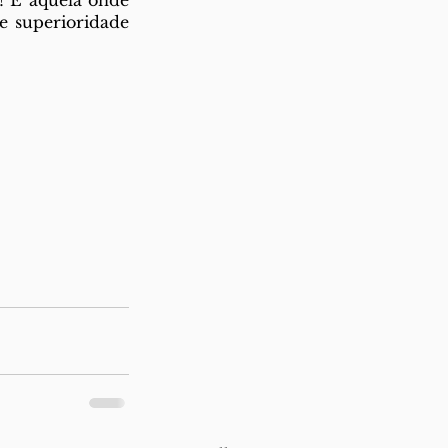
 É aquela onde 
e superioridade 