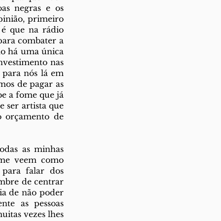
as negras e os 
inião, primeiro 
é que na rádio 
para combater a 
ão há uma única 
vestimento nas 
 para nós lá em 
mos de pagar as 
e a fome que já 
ser artista que 
o orçamento de 
odas as minhas 
 me veem como 
ra falar dos 
bre de centrar 
ia de não poder 
te as pessoas 
itas vezes lhes 