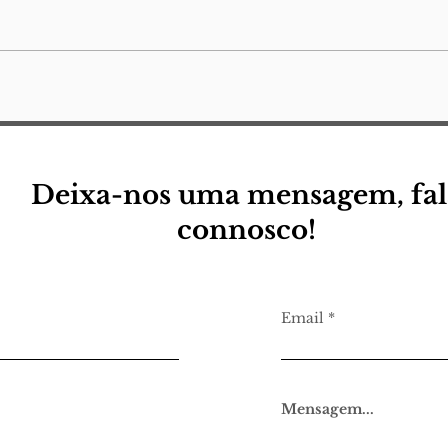
parê
reto
nota
uma 
(para a minha) pequena
descola
eu
Jorg
Lamp
quer
Deixa-nos uma mensagem, fal
connosco!
Email
Mensagem...