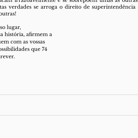
licam irrazoavelmente e se sobrepõem umas às outras!
as verdades se arroga o direito de superintendência 
outras!
o lugar, 
a história, afirmem a 
uem com as vossas 
ssibilidades que 74 
rever.  