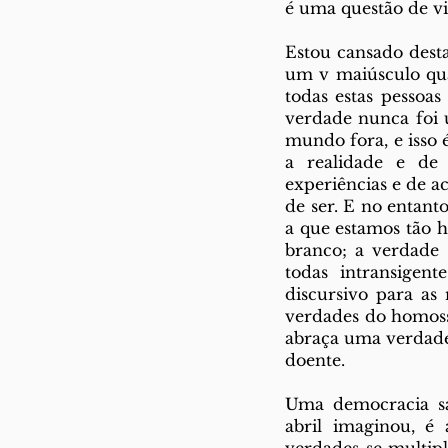
é uma questão de v
Estou cansado dest
um v maiúsculo qua
todas estas pessoas
verdade nunca foi u
mundo fora, e isso 
a realidade e de 
experiências e de a
de ser. E no entant
a que estamos tão 
branco; a verdade 
todas intransigen
discursivo para as
verdades do homoss
abraça uma verdade
doente.
Uma democracia sa
abril imaginou, é