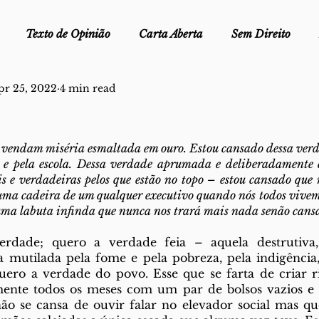
Texto de Opinião
Carta Aberta
Sem Direito
pr 25, 2022
4 min read
Ofélia - Clube de Leitura
Edições Físicas
Melopei
ei
 vendam miséria esmaltada em ouro. Estou cansado dessa verd
Trocado por miúdos
Dicionário
Fora do Cart
es e pela escola. Dessa verdade aprumada e deliberadamente 
is e verdadeiras pelos que estão no topo – estou cansado que 
uma cadeira de um qualquer executivo quando nós todos vivem
stiça
uma labuta infinda que nunca nos trará mais nada senão cansa
dade; quero a verdade feia – aquela destrutiva,
a mutilada pela fome e pela pobreza, pela indigência, p
quero a verdade do povo. Esse que se farta de criar 
mente todos os meses com um par de bolsos vazios e
ão se cansa de ouvir falar no elevador social mas qu