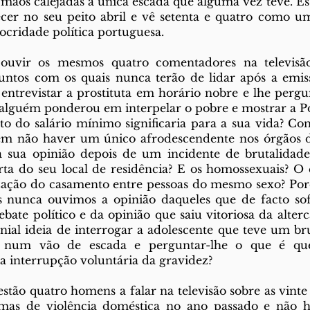
s mãos calejadas a única escada que alguma vez teve. Es
er no seu peito abril e vê setenta e quatro como um
ocridade política portuguesa.
ouvir os mesmos quatro comentadores na televisão
untos com os quais nunca terão de lidar após a emissã
ntrevistar a prostituta em horário nobre e lhe pergun
 alguém ponderou em interpelar o pobre e mostrar a Por
o do salário mínimo significaria para a sua vida? Con
em não haver um único afrodescendente nos órgãos 
a sua opinião depois de um incidente de brutalidade 
ta do seu local de residência? E os homossexuais? O q
ização do casamento entre pessoas do mesmo sexo? Por
os nunca ouvimos a opinião daqueles que de facto sof
bate político e da opinião que saiu vitoriosa da alterc
enial ideia de interrogar a adolescente que teve um bru
o num vão de escada e perguntar-lhe o que é que
a interrupção voluntária da gravidez?
stão quatro homens a falar na televisão sobre as vinte 
mas de violência doméstica no ano passado e não h