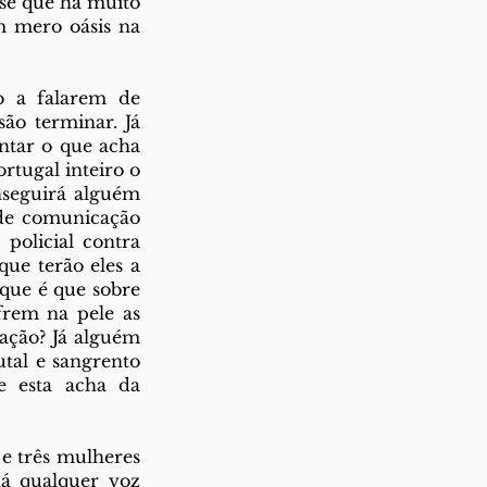
se que há muito 
 mero oásis na 
 a falarem de 
o terminar. Já 
tar o que acha 
tugal inteiro o 
seguirá alguém 
de comunicação 
policial contra 
ue terão eles a 
que é que sobre 
rem na pele as 
ação? Já alguém 
tal e sangrento 
 esta acha da 
e três mulheres 
á qualquer voz 