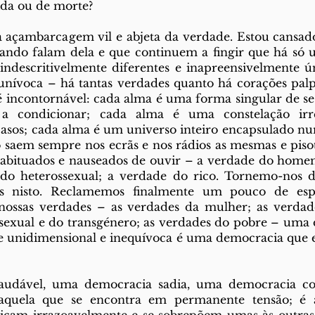
ida ou de morte?
a açambarcagem vil e abjeta da verdade. Estou cansad
ndo falam dela e que continuem a fingir que há só 
 indescritivelmente diferentes e inapreensivelmente úni
nívoca – há tantas verdades quanto há corações palpi
é incontornável: cada alma é uma forma singular de se
a condicionar; cada alma é uma constelação irre
casos; cada alma é um universo inteiro encapsulado n
o saem sempre nos ecrãs e nos rádios as mesmas e piso
habituados e nauseados de ouvir – a verdade do homem
do heterossexual; a verdade do rico. Tornemo-nos 
tes nisto. Reclamemos finalmente um pouco de es
 nossas verdades – as verdades da mulher; as verdade
exual e do transgénero; as verdades do pobre – uma 
 unidimensional e inequívoca é uma democracia que e
udável, uma democracia sadia, uma democracia co
 aquela que se encontra em permanente tensão; é a