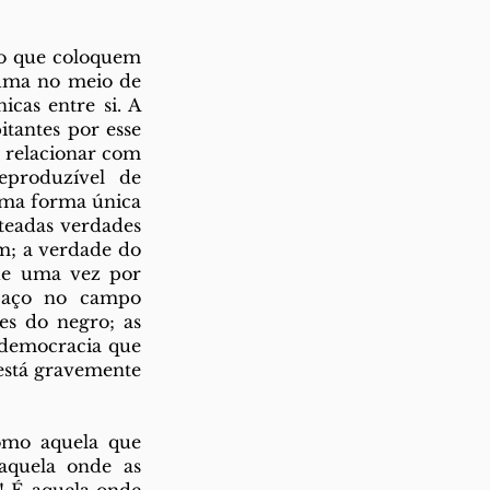
o que coloquem 
uma no meio de 
cas entre si. A 
tantes por esse 
 relacionar com 
produzível de 
uma forma única 
teadas verdades 
; a verdade do 
de uma vez por 
paço no campo 
s do negro; as 
democracia que 
stá gravemente 
mo aquela que 
quela onde as 