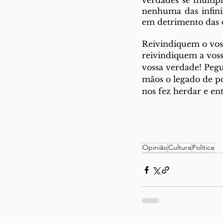
verdades se multip
nenhuma das infinit
em detrimento das 
Reivindiquem o voss
reivindiquem a voss
vossa verdade! Peg
mãos o legado de po
nos fez herdar e ent
Opinião
Cultura
Política