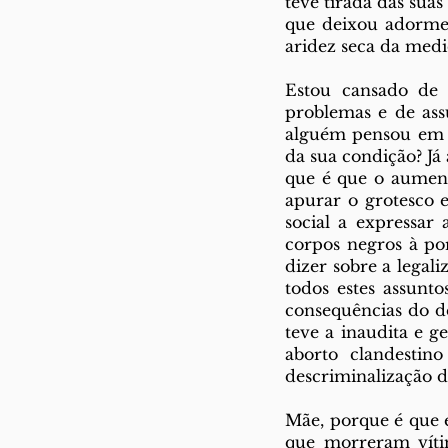
teve tirada das sua
que deixou adormec
aridez seca da medi
Estou cansado de 
problemas e de ass
alguém pensou em e
da sua condição? Já
que é que o aument
apurar o grotesco 
social a expressar 
corpos negros à por
dizer sobre a legal
todos estes assunt
consequências do de
teve a inaudita e g
aborto clandestin
descriminalização d
Mãe, porque é que e
que morreram víti