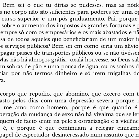
 Bem sei o que tu dirias se pudesses, mas as nódo
no corpo não são suficientes para poderes ter uma op
 curso superior e um pós-graduamento. Pai, porque 
 sobre o aumento dos impostos às grandes fortunas e 
 sempre só com os empresários e os mais abastados e n
esa de todos aqueles que beneficiariam de um maior in
os serviços públicos? Bem sei em como seria um alívio
pagar passes de transportes públicos ou se não tivésse
as não há almoços grátis… oxalá houvesse, só Deus sab
m sobras de pão e uma pouca de água, ou os sonhos de 
ciar por não termos dinheiro e só irem migalhas d
a.
 corpo que repudio, que abomino, que execro com t
rasto pelos dias com uma depressão severa porque
 me amo como homem, porque é que quando é pa
operação da mudança de sexo não há vivalma que se lem
 quem de facto sente na pele a ostracização e a violênc
 é, e porque é que continuam a relegar cinicamen
papel de espectador desinteressado num assunto que mu