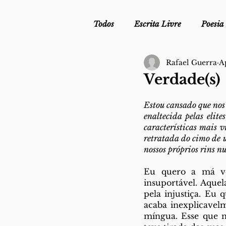
Todos
Escrita Livre
Poesia
Rafael Guerra
A
Mergulho Profilático - Podcast
Verdade(s)
Mais Uma da Nova Escola da L
Estou cansado que nos
enaltecida pelas elit
características mais v
retratada do cimo de 
Crónica
Sob Segredo de Ju
nossos próprios rins n
Eu quero a má ver
insuportável. Aquel
pela injustiça. Eu 
acaba inexplicavel
míngua. Esse que n