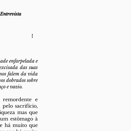
Entrevista
as
Lembro-me que...
ade enfarpelada e 
az
Direito ao Ponto
excisada das suas 
nos falem da vida 
os dobrados sobre 
ço e vazio.
 remordente e 
elo sacrifício, 
riqueza mas que 
 um estômago à 
e há muito que 