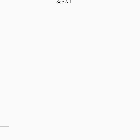
See All
o croquete para o
inho
tem a boca entre