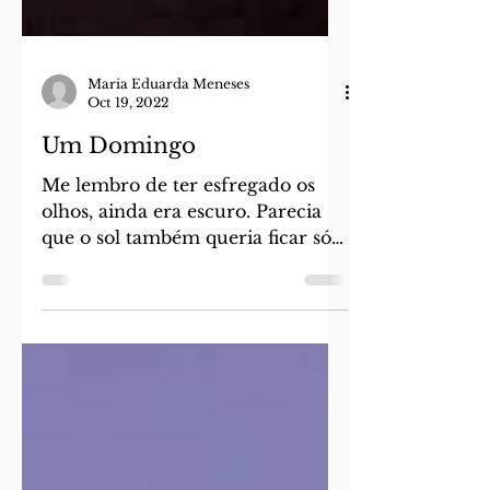
Maria Eduarda Meneses
Oct 19, 2022
Um Domingo
Me lembro de ter esfregado os
olhos, ainda era escuro. Parecia
que o sol também queria ficar só
mais cinco minutinhos deitado.
Ele acordava devagar, abria os
olhos lentamente com resistência.
Aos poucos o céu e o meu quarto
iam clareando. A cidade dormia
enquanto Eu e o sol preguiçoso
relutavamos em nos levantar.
Depois de virar para lá, virar para