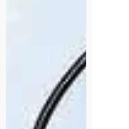
Em perfume e boa roupa, Se
ducha o dito Pedro João. De todas
as habilidades que Três anos na
Gália lhe deram, Destacam-se, Ser
cortês, Ter mundo, E falar