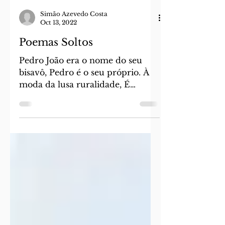
Simão Azevedo Costa
Oct 13, 2022
Poemas Soltos
Pedro João era o nome do seu
bisavô, Pedro é o seu próprio. À
moda da lusa ruralidade, É
tratado pela vizinha idosa
comunidade, Pelas senhoras
como grande garanhão, E por
todos como Pedro João. Dezoito
anos de vida. Nortenho de
coração. Em beleza e cultura, Se
banha o Pedro João. Um metro e
oitenta, Português de imigração.