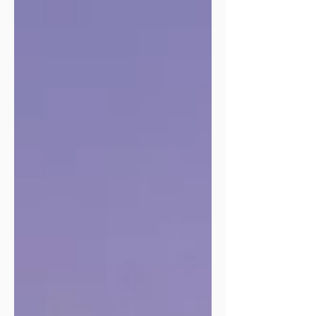
cá e nada do sonho voltar de
onde parei... tenho certeza de que
os meus dois olhos abriram. Posso
afirmar que os do sol também. J